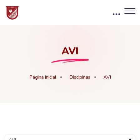
AVI
Página inicial
Discipinas
AVI
Blocos
Ir para o conteúdo principal
Blocos