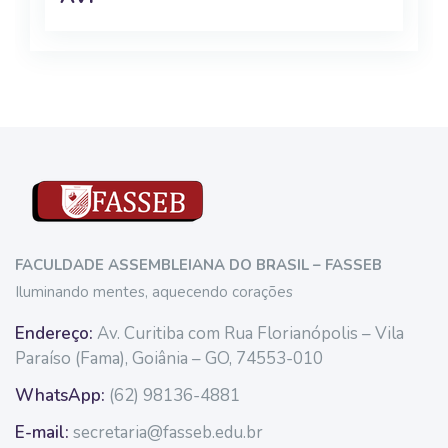
Blocos
Blocos
FACULDADE ASSEMBLEIANA DO BRASIL – FASSEB
Iluminando mentes, aquecendo corações
Endereço:
Av. Curitiba com Rua Florianópolis – Vila
Paraíso (Fama), Goiânia – GO, 74553-010
WhatsApp:
(62) 98136-4881
E-mail:
secretaria@fasseb.edu.br