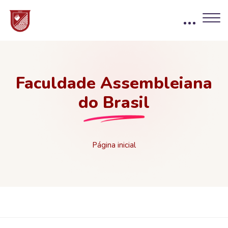
Faculdade Assembleiana
do Brasil
Página inicial
Blocos
Ir para o conteúdo principal